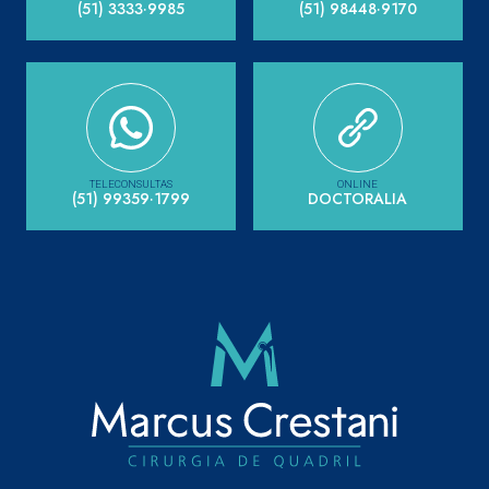
(51) 3333·9985
(51) 98448·9170
TELECONSULTAS
ONLINE
(51) 99359·1799
DOCTORALIA