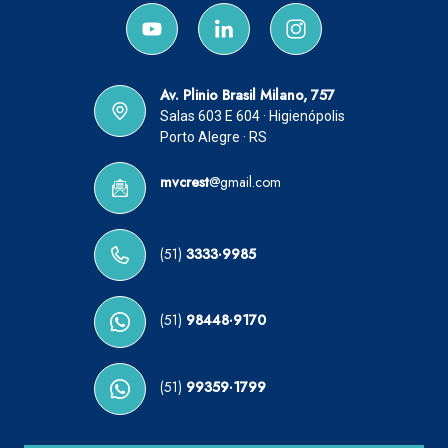
Av. Plinio Brasil Milano, 757
Salas 603 E 604 · Higienópolis
Porto Alegre · RS
mvcrest
@gmail.com
(51)
3333·9985
(51)
98448·9170
(51)
99359·1799